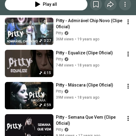
Play all
Pitty - Admirável Chip Novo (Clipe 
Oficial)
Pitty
36M views
•
19 years ago
3:27
Pitty - Equalize (Clipe Oficial)
Pitty
74M views
•
18 years ago
4:15
Pitty - Máscara (Clipe Oficial)
Pitty
39M views
•
18 years ago
4:59
Pitty - Semana Que Vem (Clipe 
Oficial)
Pitty
9.9M views
•
17 years ago